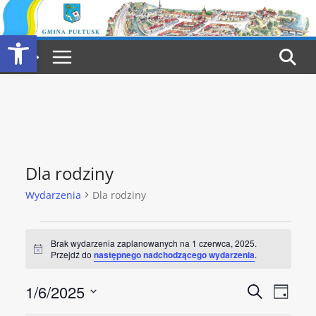
Przejdź
do
Otwórz pasek narzędzi
treści
Dla rodziny
Wydarzenia
Dla rodziny
Wydarzenia
Brak wydarzenia zaplanowanych na 1 czerwca, 2025.
P
Przejdź do
następnego nadchodzącego wydarzenia
.
for
o
w
1
W
W
1/6/2025
i
S
D
a
z
d
W
z