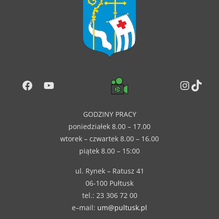
w
d
i
o
g
k
a
i
Facebook
YouTube
c
Instag
TikT
n
j
a
GODZINY PRACY
a
w
poniedziałek 8.00 – 17.00
wtorek – czwartek 8.00 – 16.00
p
i
piątek 8.00 – 15:00
o
g
ul. Rynek – Ratusz 41
w
a
06-100 Pułtusk
tel.: 23 306 72 00
y
c
e–mail:
um@pultusk.pl