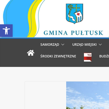
Przejdź
do
treści
Otwórz pasek narzędzi
SAMORZĄD
URZĄD MIEJSKI
ŚRODKI ZEWNĘTRZNE
BUDŻ