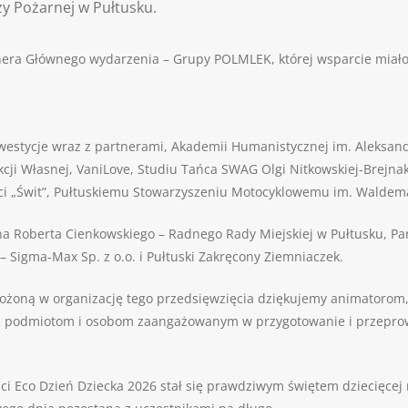
 Pożarnej w Pułtusku.
nera Głównego wydarzenia – Grupy POLMLEK, której wsparcie miało 
stycje wraz z partnerami, Akademii Humanistycznej im. Aleksandra
kcji Własnej, VaniLove, Studiu Tańca SWAG Olgi Nitkowskiej-Brej
ci „Świt”, Pułtuskiemu Stowarzyszeniu Motocyklowemu im. Waldema
a Roberta Cienkowskiego – Radnego Rady Miejskiej w Pułtusku, 
 – Sigma-Max Sp. z o.o. i Pułtuski Zakręcony Ziemniaczek.
łożoną w organizację tego przedsięwzięcia dziękujemy animatorom
im podmiotom i osobom zaangażowanym w przygotowanie i przepro
i Eco Dzień Dziecka 2026 stał się prawdziwym świętem dziecięcej rad