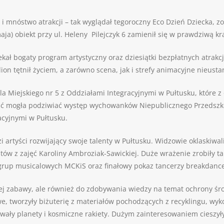
 i mnóstwo atrakcji – tak wyglądał tegoroczny Eco Dzień Dziecka,
a) obiekt przy ul. Heleny Pilejczyk 6 zamienił się w prawdziwą kra
kał bogaty program artystyczny oraz dziesiątki bezpłatnych atrak
on tętnił życiem, a zarówno scena, jak i strefy animacyjne nieusta
ola Miejskiego nr 5 z Oddziałami Integracyjnymi w Pułtusku, któ
ść mogła podziwiać występ wychowanków Niepublicznego Przedszkol
acyjnymi w Pułtusku.
 artyści rozwijający swoje talenty w Pułtusku. Widzowie oklaskiwa
stów z zajęć Karoliny Ambroziak-Sawickiej. Duże wrażenie zrobiły
grup musicalowych MCKiS oraz finałowy pokaz tancerzy breakdance 
lnej zabawy, ale również do zdobywania wiedzy na temat ochrony ś
we, tworzyły biżuterię z materiałów pochodzących z recyklingu, w
wały planety i kosmiczne rakiety. Dużym zainteresowaniem cieszył