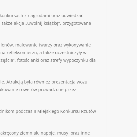
i konkursach z nagrodami oraz odwiedzać
także akcja „Uwolnij książkę”, przygotowana
balonów, malowanie twarzy oraz wykonywanie
na refleksomierzu, a także uczestniczyły w
ęścia”, fotościanki oraz strefy wypoczynku dla
ie. Atrakcją była również prezentacja wozu
znakowanie rowerów prowadzone przez
wodnikom podczas II Miejskiego Konkursu Rzutów
zakręcony ziemniak, napoje, musy oraz inne