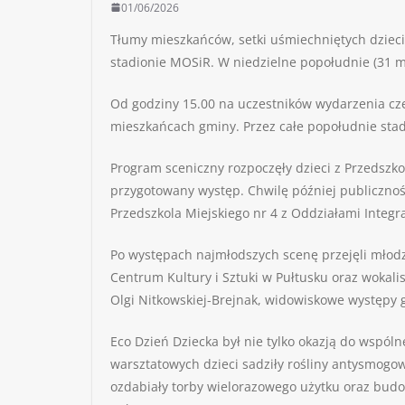
01/06/2026
Tłumy mieszkańców, setki uśmiechniętych dzieci
stadionie MOSiR. W niedzielne popołudnie (31 maj
Od godziny 15.00 na uczestników wydarzenia cze
mieszkańcach gminy. Przez całe popołudnie stadi
Program sceniczny rozpoczęły dzieci z Przedszk
przygotowany występ. Chwilę później publiczno
Przedszkola Miejskiego nr 4 z Oddziałami Integr
Po występach najmłodszych scenę przejęli młodzi
Centrum Kultury i Sztuki w Pułtusku oraz wokali
Olgi Nitkowskiej-Brejnak, widowiskowe występy 
Eco Dzień Dziecka był nie tylko okazją do wspó
warsztatowych dzieci sadziły rośliny antysmogo
ozdabiały torby wielorazowego użytku oraz budo