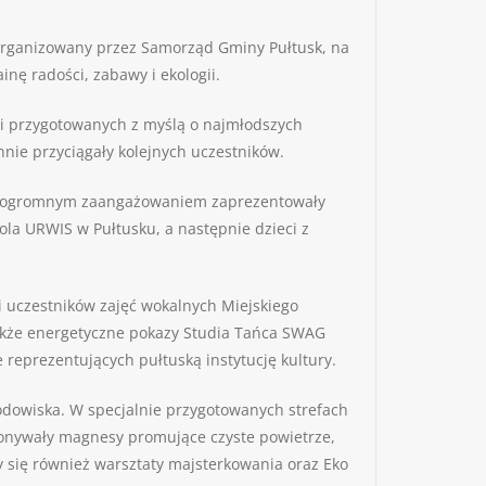
 zorganizowany przez Samorząd Gminy Pułtusk, na
inę radości, zabawy i ekologii.
cji przygotowanych z myślą o najmłodszych
nnie przyciągały kolejnych uczestników.
re z ogromnym zaangażowaniem zaprezentowały
a URWIS w Pułtusku, a następnie dzieci z
li uczestników zajęć wokalnych Miejskiego
 także energetyczne pokazy Studia Tańca SWAG
reprezentujących pułtuską instytucję kultury.
rodowiska. W specjalnie przygotowanych strefach
ykonywały magnesy promujące czyste powietrze,
y się również warsztaty majsterkowania oraz Eko