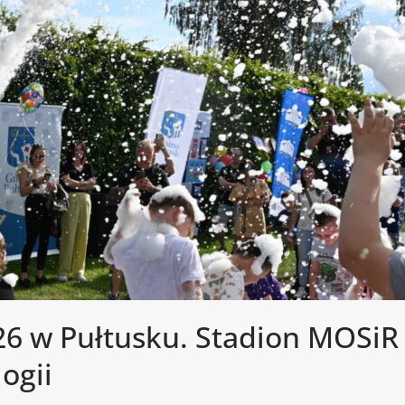
26 w Pułtusku. Stadion MOSiR 
ogii