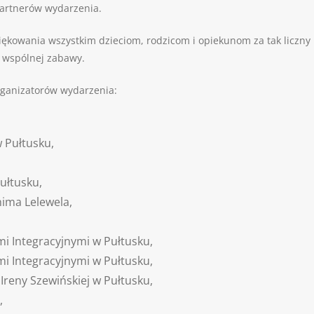
partnerów wydarzenia.
kowania wszystkim dzieciom, rodzicom i opiekunom za tak liczny 
i wspólnej zabawy.
rganizatorów wydarzenia:
w Pułtusku,
ułtusku,
chima Lelewela,
mi Integracyjnymi w Pułtusku,
mi Integracyjnymi w Pułtusku,
Ireny Szewińskiej w Pułtusku,
,