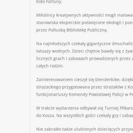
Koło Fortuny.
Miłośnicy kreatywnych aktywności mogli malować
stanowiska eksperckie poświęcone ekologii i po
przez Pułtuską Bibliotekę Publiczną.
Na najmłodszych czekały gigantyczne dmuchańce
tatuaży wodnych. Dzieci chętnie bawiły się z ży
licznych grach i zabawach prowadzonych przez an
całych rodzin.
Zainteresowaniem cieszył się blenderbike, dzięk
strażackiego przygotowana przez strażaków z 
funkcjonariuszy Komendy Powiatowej Policji w P
W trakcie wydarzenia odbywał się Turniej Piłkar
do Kosza. Na wszystkich gości czekały gry i zab
Nie zabrakło także ulubionych dziecięcych przy