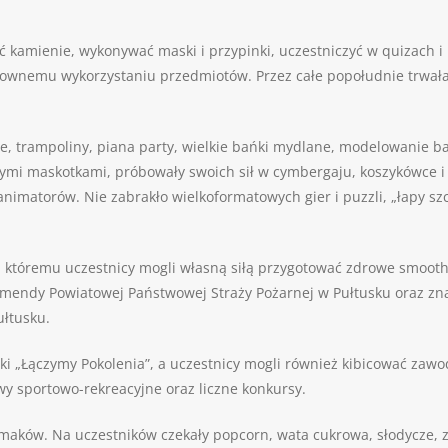
 kamienie, wykonywać maski i przypinki, uczestniczyć w quizach 
nownemu wykorzystaniu przedmiotów. Przez całe popołudnie trwała 
, trampoliny, piana party, wielkie bańki mydlane, modelowanie 
wymi maskotkami, próbowały swoich sił w cymbergaju, koszykówce i 
imatorów. Nie zabrakło wielkoformatowych gier i puzzli, „łapy szcz
i któremu uczestnicy mogli własną siłą przygotować zdrowe smooth
Komendy Powiatowej Państwowej Straży Pożarnej w Pułtusku oraz 
ułtusku.
ski „Łączymy Pokolenia”, a uczestnicy mogli również kibicować za
awy sportowo-rekreacyjne oraz liczne konkursy.
smaków. Na uczestników czekały popcorn, wata cukrowa, słodycze, 