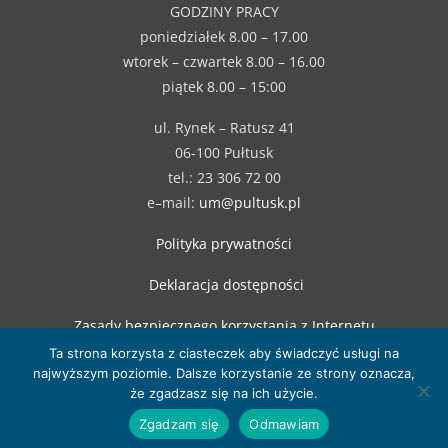
GODZINY PRACY
poniedziałek 8.00 – 17.00
wtorek – czwartek 8.00 – 16.00
piątek 8.00 – 15:00
ul. Rynek – Ratusz 41
06-100 Pułtusk
tel.: 23 306 72 00
e–mail:
um@pultusk.pl
Polityka prywatności
Deklaracja dostępności
Zasady bezpiecznego korzystania z Internetu
Ta strona korzysta z ciasteczek aby świadczyć usługi na
najwyższym poziomie. Dalsze korzystanie ze strony oznacza,
że zgadzasz się na ich użycie.
Zgadzam się
Odmawiam