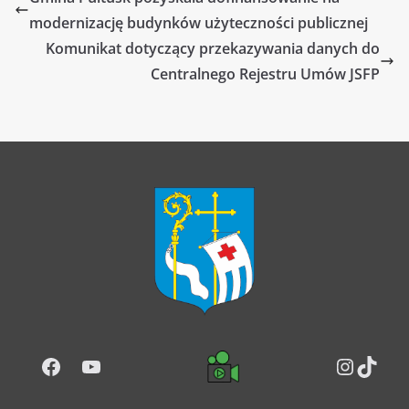
modernizację budynków użyteczności publicznej
Komunikat dotyczący przekazywania danych do
Centralnego Rejestru Umów JSFP
Facebook
YouTube
Instag
TikT