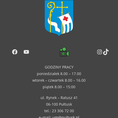
Facebook
YouTube
Instag
TikT
GODZINY PRACY
poniedziałek 8.00 – 17.00
wtorek – czwartek 8.00 – 16.00
piątek 8.00 – 15:00
ul. Rynek – Ratusz 41
06-100 Pułtusk
tel.: 23 306 72 00
e–mail:
um@pultusk.pl