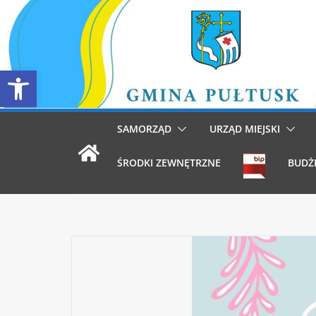
Przejdź
do
treści
Otwórz pasek narzędzi
SAMORZĄD
URZĄD MIEJSKI
ŚRODKI ZEWNĘTRZNE
BUDŻ