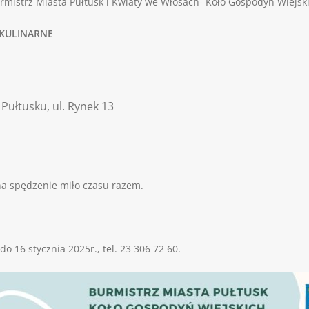
urmistrz Miasta Pułtusk i Kwiaty we Włosach- Koło Gospodyń Wiejsk
KULINARNE
ułtusku, ul. Rynek 13
na spędzenie miło czasu razem.
o 16 stycznia 2025r., tel. 23 306 72 60.