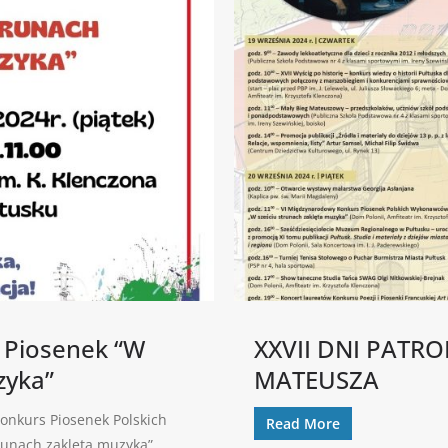
 Piosenek “W
XXVII DNI PATR
zyka”
MATEUSZA
onkurs Piosenek Polskich
Read More
trunach zaklęta muzyka”