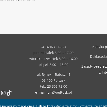
GODZINY PRACY
Polityka 
poniedziałek 8.00 – 17.00
Deklaracja
wtorek – czwartek 8.00 – 16.00
piątek 8.00 – 15:00
Zasady bezpiec
z In
ul. Rynek – Ratusz 41
06-100 Pułtusk
tel.: 23 306 72 00
Instagram
TikTok
e–mail:
um@pultusk.pl
na najwyższym poziomie. Dalsze korzystanie ze strony oznacza, że zgadz