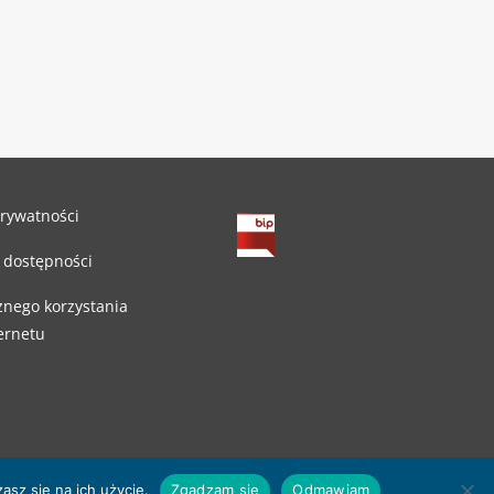
prywatności
 dostępności
znego korzystania
ternetu
asz się na ich użycie.
Zgadzam się
Odmawiam