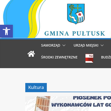
Przejdź
do
treści
Otwórz pasek narzędzi
SAMORZĄD
URZĄD MIEJSKI
ŚRODKI ZEWNĘTRZNE
BUDŻ
Kultura