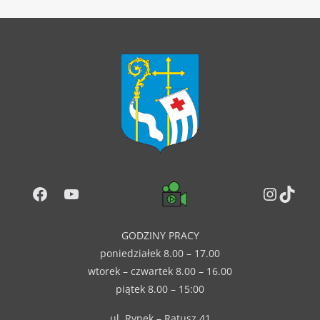
Facebook
YouTube
Instag
TikT
GODZINY PRACY
poniedziałek 8.00 – 17.00
wtorek – czwartek 8.00 – 16.00
piątek 8.00 – 15:00
ul. Rynek – Ratusz 41