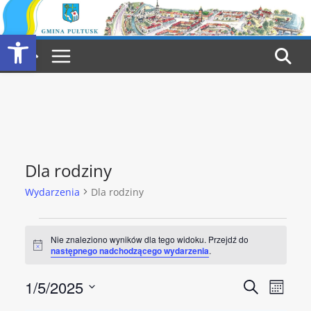
Przejdź
do
Otwórz pasek narzędzi
treści
Dla rodziny
Wydarzenia
Dla rodziny
Wydarzenia
Nie znaleziono wyników dla tego widoku. Przejdź do
P
następnego nadchodzącego wydarzenia
.
o
w
W
W
1/5/2025
i
S
M
a
z
d
W
i