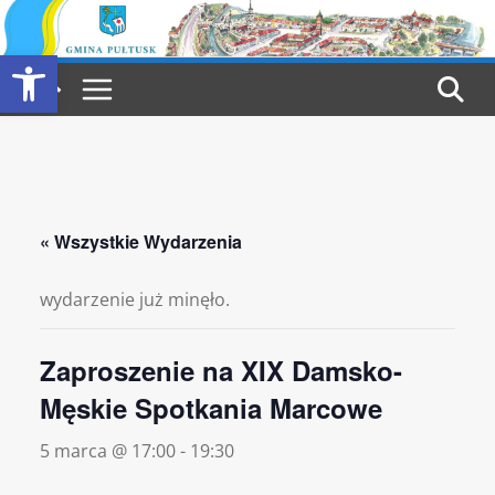
Przejdź
do
Otwórz pasek narzędzi
treści
« Wszystkie Wydarzenia
wydarzenie już minęło.
Zaproszenie na XIX Damsko-
Męskie Spotkania Marcowe
5 marca @ 17:00
-
19:30