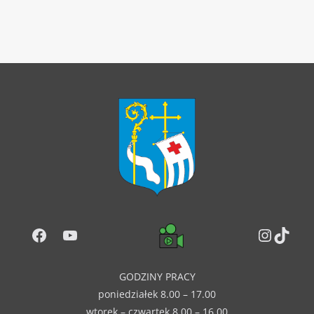
Facebook
YouTube
Instag
TikT
GODZINY PRACY
poniedziałek 8.00 – 17.00
wtorek – czwartek 8.00 – 16.00