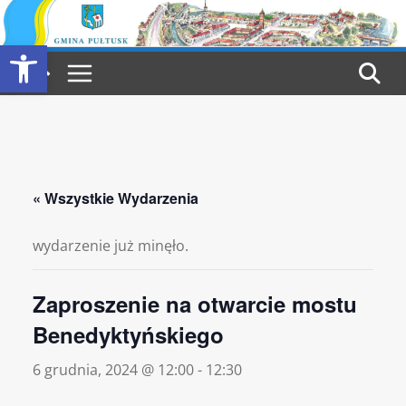
Przejdź
do
Otwórz pasek narzędzi
treści
« Wszystkie Wydarzenia
wydarzenie już minęło.
Zaproszenie na otwarcie mostu
Benedyktyńskiego
6 grudnia, 2024 @ 12:00
-
12:30