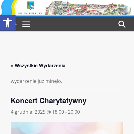
Przejdź
do
Otwórz pasek narzędzi
treści
« Wszystkie Wydarzenia
wydarzenie już minęło.
Koncert Charytatywny
4 grudnia, 2025 @ 18:00
-
20:00