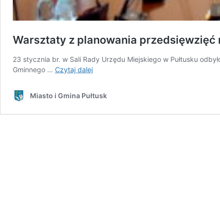
Warsztaty z planowania przedsięwzięć r
23 stycznia br. w Sali Rady Urzędu Miejskiego w Pułtusku odby
Warsztaty
Gminnego …
Czytaj dalej
z
planowania
Miasto i Gmina Pułtusk
przedsięwzięć
rewitalizacyjnych
na
terenie
Gminy
Pułtusk