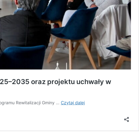
025–2035 oraz projektu uchwały w
Konsultacje
rogramu Rewitalizacji Gminy …
Czytaj dalej
społeczne
Gminnego
Programu
Rewitalizacji
Gminy